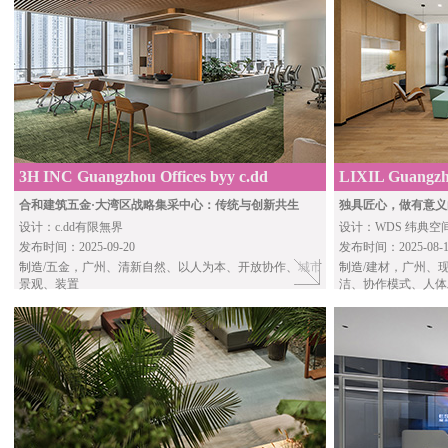
3H INC Guangzhou Offices byy c.dd
LIXIL Guangzh
合和建筑五金·大湾区战略集采中心：传统与创新共生
独具匠心，做有意义
设计：c.dd有限無界
设计：WDS 纬典空
发布时间：2025-09-20
发布时间：2025-08-1
制造
/五金，广州、清新自然、以人为本、开放协作、城市
制造
/建材，广州、
景观、装置
洁、协作模式、人体