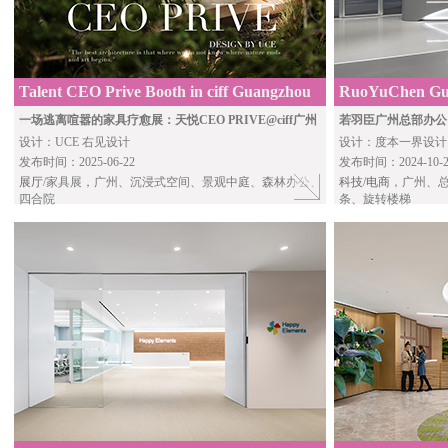
Talent CEO Prive Booth in ciff Guangzhou
RuoYuChen Gua
by UCE
by Esse&C
一场逃离喧嚣的家具疗愈展：天悦CEO PRIVE@ciff广州
若羽臣广州总部办公
设计：UCE 右见设计
设计：度本一界设计
发布时间：2025-06-22
发布时间：2024-10-2
展厅
/家具展，广州、沉浸式空间、景观中庭、森林办公、
科技/电商
，广州、
四合院
条、旋转楼梯