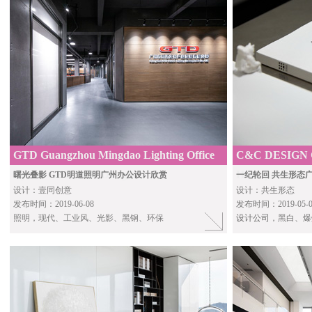
GTD Guangzhou Mingdao Lighting Office
C&C DESIGN G
By TO GET THE Design
Headquarters
曙光叠影 GTD明道照明广州办公设计欣赏
一纪轮回 共生形态
设计：壹同创意
设计：共生形态
发布时间：2019-06-08
发布时间：2019-05-0
照明，现代、工业风、光影、黑钢、环保
设计公司
，黑白、爆