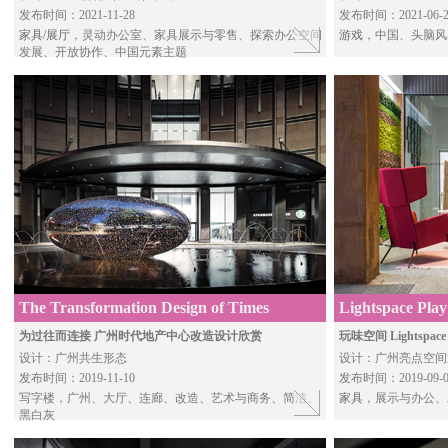
发布时间：2021-11-28
发布时间：2021-06-2
家具/展厅
，灵动办公室、家具展示与零售、探索办公空间
游戏
，中国、头脑风
发展、开放协作、中国元素主题
The Transformation Design of Times
Lightspace Pla
Property Center
Guangzhou by L
为过往而连接 广州时代地产中心改造设计欣赏
玩味空间 Lightspa
设计：广州共生形态
设计：广州亮点空间策划/l
发布时间：2019-11-10
发布时间：2019-09-0
写字楼，广州、大厅、连廊、改造、艺术与商务、简洁、
家具
，展示与办公、
黑白灰