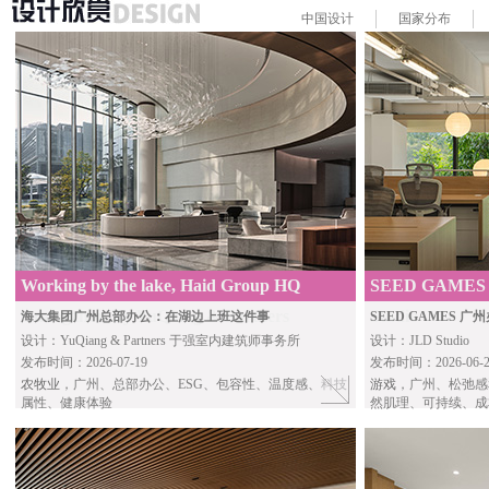
中国
设计
国家
分布
Working by the lake, Haid Group HQ
SEED GAMES G
Guangzhou By YuQiang & Partners
Studio
海大集团广州总部办公：在湖边上班这件事
SEED GAMES
设计：YuQiang & Partners 于强室内建筑师事务所
设计：JLD Studio
发布时间：2026-07-19
发布时间：2026-06-2
农牧业
，广州、总部办公、ESG、包容性、温度感、科技
游戏
，广州、松弛感
属性、健康体验
然肌理、可持续、成