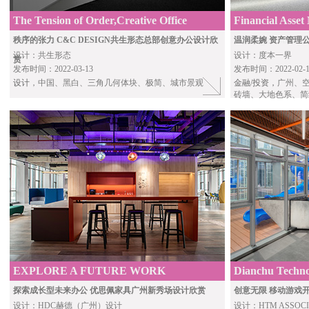
The Tension of Order,Creative Office
Financial Asset
Headquarters of C&C DESIGN
Guangzhou by E
秩序的张力 C&C DESIGN共生形态总部创意办公设计欣
温润柔婉 资产管理
设计：共生形态
设计：度本一界
赏
发布时间：2022-03-13
发布时间：2022-02-1
设计
，中国、黑白、三角几何体块、极简、城市景观
金融/投资，
广州、
砖墙、大地色系、简
EXPLORE A FUTURE WORK
Dianchu Techno
HTM Associate
探索成长型未来办公 优思佩家具广州新秀场设计欣赏
创意无限 移动游戏
设计：HDC赫德（广州）设计
设计：HTM ASSOCIA