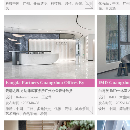
科技
中国、广州、开放透明、科技感、绿植、采光、工业
化妆品
，中国、广州
风
面、盲盒墙
Fangda Partners Guangzhou Offices By
IMD Guangzhou
Robarts Spaces
云端之境 方达律师事务所广州办公设计欣赏
白与灰 IMD一木
设计：Robarts Spaces/一工公司
设计：IMD一木室
发布时间：2023-04-08
发布时间：2022-11-0
律所
，中国、广州、多元社交、优雅、云端、城市景观、
设计
，中国、简洁明
艺术画作、自然采光、极简