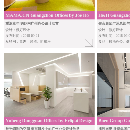
MAMA.CN Guangzhou Offices by Joe Ho
H&H Guangzhou
Associates
Hongkong offic
重返童年 妈妈网广州办公设计欣赏
健合集团广州总部与
设计：做好设计
设计：做好设计
发布时间：2018-09-21
发布时间：2018-06-0
互联网
，童趣、绿植、阶梯座
食品，移动办公、健
Yuheng Dongguan Offices by Erlipai Design
Boen Group Gu
被光切割的空间 誉东研发中心广州办公设计欣赏
播种恩惠 播恩集团