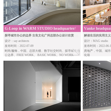
G-Loop in WARM STUDIO headquarter/
Vanke headqua
for exploring the edge of the urban working
studio
探寻城市办公的边界 古良文化广州总部办公设计欣赏
解读生活的实用主义
设计：say architects
设计：MAG studio
发布时间：2022-07-09
发布时间：2022-06-1
时尚/服饰
，中国、总部大楼、数字社交时尚、探寻城市办
房地产
，中国、城市
公边界、FREE WORK、 BASIC WORK、NO WORK
化墙