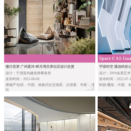
Space CAS Gua
慢行世界 广州星河·畔月湾共享社区设计欣赏
宇宙时空 通信科技
设计：于强室内建筑师事务所
设计：DPA绘美艺术
发布时间：2022-08-06
发布时间：2022-07-1
房地产/社区
，中国、体验式社交场景、沙漠黄、市集、潮
科技/通信
，中国、
玩