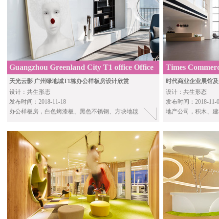
Guangzhou Greenland City T1 office Office
Times Commerci
Show Flat
club By C&C D
天光云影 广州绿地城T1栋办公样板房设计欣赏
时代商业企业展馆及
设计：共生形态
设计：共生形态
发布时间：2018-11-18
发布时间：2018-11-0
办公样板房，白色烤漆板、黑色不锈钢、方块地毯
地产公司，积木、建