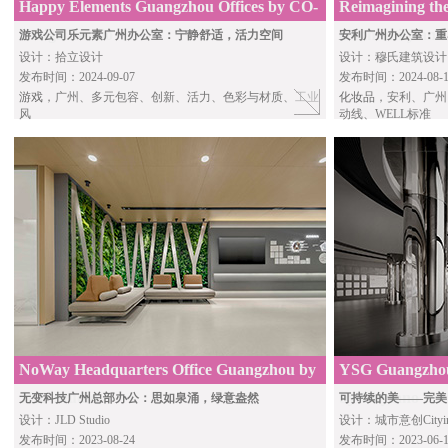
Happy Elements Guangzhou Offices by CO-
Reimagining the
Design Studio
community and 
游戏公司乐元素广州办公室：宁静舒适，活力空间
安利广州办公室：重
设计：拾立设计
设计：穆氏建筑设计
发布时间：2024-09-07
发布时间：2024-08-1
游戏
，广州、多元包容、创新、活力、色彩与材质、工业
化妆品
，安利、广州
风
动线、WELL标准
NoWay Headquarters Office Guangzhou by
YSG Guangzhou
JLD Studio
by Cityinno
无变科技广州总部办公：思如泉涌，绿意盎然
可持续的美——完美
设计：JLD Studio
设计：城市意创Cityin
发布时间：2023-08-24
发布时间：2023-06-1