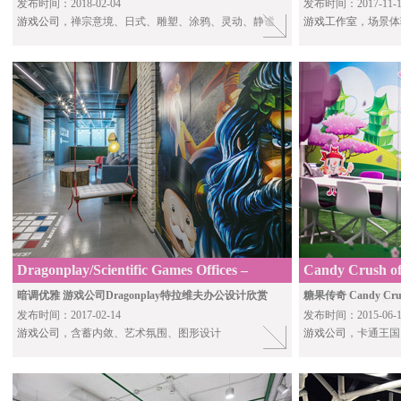
发布时间：2018-02-04
发布时间：2017-11-1
游戏公司
，禅宗意境、日式、雕塑、涂鸦、灵动、静谧
游戏工作室
，场景体
Dragonplay/Scientific Games Offices –
Candy Crush off
Ramat Ga
cartoon "king
暗调优雅 游戏公司Dragonplay特拉维夫办公设计欣赏
糖果传奇 Candy Cr
发布时间：2017-02-14
发布时间：2015-06-1
游戏公司
，含蓄内敛、艺术氛围、图形设计
游戏公司
，卡通王国