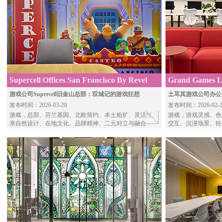
Supercell Offices San Francisco By Revel
Grand Games Le
Architecture & Design
Ulku Architects
游戏公司Supercell旧金山总部：双城记的游戏狂想
土耳其游戏公司办公
发布时间：2026-03-20
发布时间：2026-02-2
游戏
，总部、芬兰基因、北欧简约、本土粗犷、灵活性、
游戏
，游戏灵感、色
亲自然设计、在地文化、品牌精神、二元对立与融合
交互、沉浸场景、轻