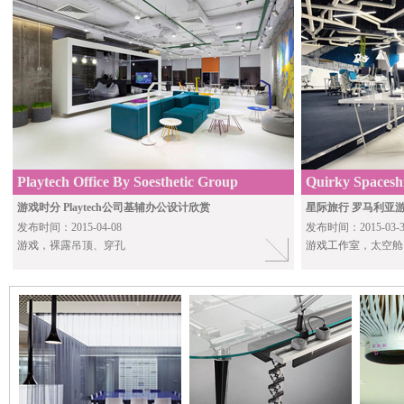
Playtech Office By Soesthetic Group
Quirky Spaceshi
Ezzo Design
游戏时分 Playtech公司基辅办公设计欣赏
星际旅行 罗马利亚
发布时间：2015-04-08
发布时间：2015-03-3
游戏
，裸露吊顶、穿孔
游戏工作室
，太空舱