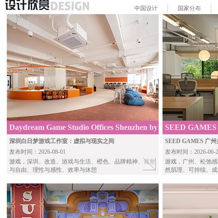
中国
设计
国家
分布
Daydream Game Studio Offices Shenzhen by
SEED GAMES G
YusHouse
Studio
深圳白日梦游戏工作室：虚拟与现实之间
SEED GAMES
发布时间：2026-08-01
发布时间：2026-06-2
游戏
，深圳、改造、游戏与生活、橙色、品牌精神、规整
游戏
，广州、松弛感
与自由、理性与感性、效率与休憩
然肌理、可持续、成