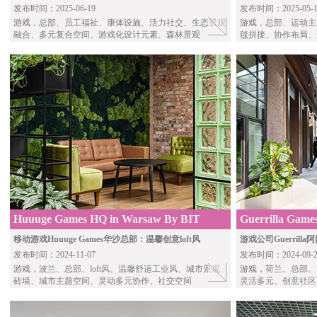
发布时间：2025-06-19
发布时间：2025-05-1
游戏
，总部、员工福祉、康体设施、活力社交、生态景观
游戏
，总部、运动主
融合、多元复合空间、游戏化设计元素、森林景观
毯拼接、协作布局、
Huuuge Games HQ in Warsaw By BIT
Guerrilla Game
CREATIVE
CBRE
移动游戏Huuuge Games华沙总部：温馨创意loft风
游戏公司Guerril
发布时间：2024-11-07
发布时间：2024-09-2
游戏
，波兰、总部、loft风、温馨舒适工业风、城市景观、
游戏
，荷兰、总部、
砖墙、城市主题空间、灵动多元协作、社交空间
灵活多元、创意社区