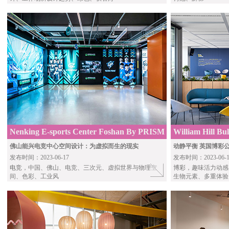
Nenking E-sports Center Foshan By PRISM
William Hill Bu
佛山能兴电竞中心空间设计：为虚拟而生的现实
动静平衡 英国博彩公司
发布时间：2023-06-17
发布时间：2023-06-1
电竞
，中国、佛山、电竞、三次元、虚拟世界与物理空
博彩
，趣味活力动感
间、色彩、工业风
生物元素、多重体验