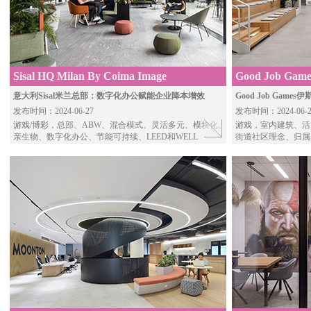
Sisal HQ Milan By Coima Image
Good Job Games
Ulku Architects
意大利Sisal米兰总部：数字化办公赋能企业降本增效
Good Job Ga
发布时间：2024-06-27
发布时间：2024-06-2
游戏/博彩
，总部、ABW、混合模式、灵活多元、模块化、
游戏
，室内建筑、活
亲生物、数字化办公、节能可持续、LEED和WELL
街道社区理念、归属