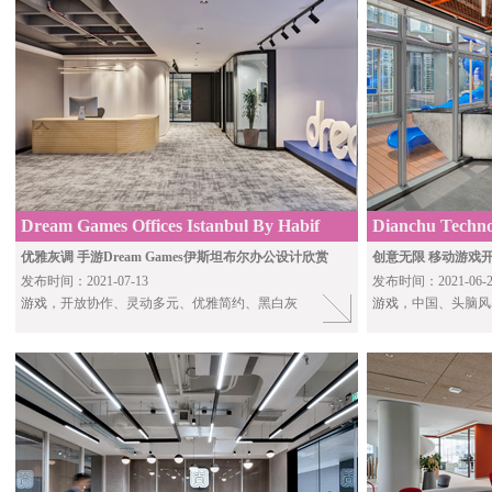
Dream Games Offices Istanbul By Habif
Dianchu Techno
Architects
HTM Associate
优雅灰调 手游Dream Games伊斯坦布尔办公设计欣赏
创意无限 移动游戏
发布时间：2021-07-13
发布时间：2021-06-2
游戏
，开放协作、灵动多元、优雅简约、黑白灰
游戏
，中国、头脑风