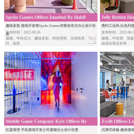
Spyke Games Offices Istanbul By Habif
Jelly Button He
Architects
Architecture
趣味多彩 游戏开发商Spyke Games伊斯坦布尔办公设计欣
简约工业风 以色列游戏
发布时间：2022-09-26
发布时间：2022-08-3
赏
游戏
，年轻活力、趣味多彩、特色照明、压缩纸管、霓虹
游戏，
中性调、混凝
灯、创意
由混合形态布局
Mobile Game Company Kyiv Offices By
Zwift Offices L
5point.space
Architects
红蓝渐变 手机游戏开发公司基辅办公设计欣赏
沉浸式体验 健身游戏