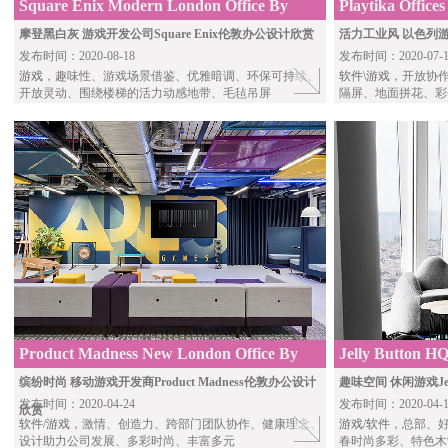
Square Enix Modern London Office By
Playtika Office
Oktra
摩登黑白灰 游戏开发公司Square Enix伦敦办公设计欣赏
活力工业风 以色列游戏
发布时间：2020-08-18
发布时间：2020-07-1
游戏
，趣味性、游戏场景借鉴、优雅暗调、环保可持续、
软件\游戏
，开放协
开放灵动、围绕楼梯的活力动感地带、毛毡吊屏
隔屏、地面拼花、彩
Product Madness New London Office By
Jelly Button H
Oktra
Studio
缤纷时尚 移动游戏开发商Product Madness伦敦办公设计
趣味空间 休闲游戏Jel
发布时间：2020-04-24
发布时间：2020-04-1
欣赏
软件/游戏
，激情、创造力、跨部门团队协作、健康理念、
游戏/软件
，总部、
设计助力公司发展、多彩时尚、丰富多元
春时尚多彩、特色木