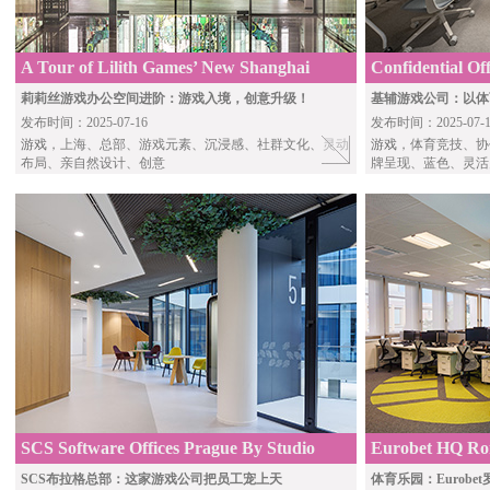
A Tour of Lilith Games’ New Shanghai
Confidential O
Office
Architects
莉莉丝游戏办公空间进阶：游戏入境，创意升级！
基辅游戏公司：以体
发布时间：2025-07-16
发布时间：2025-07-1
游戏
，上海、总部、游戏元素、沉浸感、社群文化、灵动
游戏
，体育竞技、协
布局、亲自然设计、创意
牌呈现、蓝色、灵活
SCS Software Offices Prague By Studio
Eurobet HQ Rom
Perspektiv
SCS布拉格总部：这家游戏公司把员工宠上天
体育乐园：Eurob