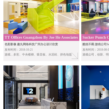
TT Offices Guangzhou By Joe Ho Associates
Sucker Punch O
Architects
色彩影像 趣丸网络科技广州办公设计欣赏
酷炫不羁 游戏公司Su
发布时间：2018-10-21
发布时间：2018-08-0
游戏
，多彩、中央楼梯、吸音板、水泥砖、拼色地毯
游戏公司
，创新、明