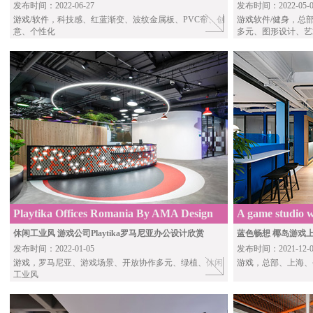
发布时间：2022-06-27
发布时间：2022-05-0
游戏/软件
，科技感、红蓝渐变、波纹金属板、PVC帘、创
游戏软件/健身
，总
意、个性化
多元、图形设计、艺
Playtika Offices Romania By AMA Design
A game studio wi
休闲工业风 游戏公司Playtika罗马尼亚办公设计欣赏
蓝色畅想 椰岛游戏
发布时间：2022-01-05
发布时间：2021-12-0
游戏
，罗马尼亚、游戏场景、开放协作多元、绿植、休闲
游戏
，总部、上海、
工业风