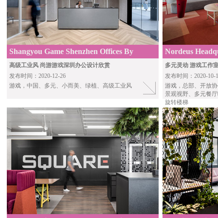
Shangyou Game Shenzhen Offices By
Nordeus Headqu
iDAWorkplace
Studio, Jump St
高级工业风 尚游游戏深圳办公设计欣赏
多元灵动 游戏工作室
发布时间：2020-12-26
发布时间：2020-10-1
游戏
，中国、多元、小而美、绿植、高级工业风
游戏
，总部、开放协
景观视野、多元餐厅
旋转楼梯