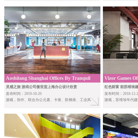
Aoshitang Shanghai Offices By Tranquil
Vizor Games Off
STUDIO11
灵感之旅 游戏公司傲世堂上海办公设计欣赏
红色财富 前苏维埃建筑
发布时间：2019-10-20
发布时间：2018-12-2
游戏
，协作、联合办公元素、卡座、阶梯座、工业风
游戏
，苏维埃年代建