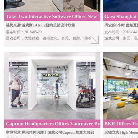
Take-Two Interactive Software Offices New
Gaea Shanghai 
York City By Design Republic
强势来袭 游戏商TAKE 2纽约总部设计欣赏
码农的8小时 盖娅
发布时间：2018-05-20
发布时间：2018-04-0
游戏公司
，优雅精致、都市文化、多元、画廊、混搭
游戏公司
，多元、色
Capcom Headquarters Offices Vancouver By
BKR Offices Tiel
DIALOG
空灵写意 禅宗精神闪耀于游戏公司Capcom加拿大总部
玩物立志 High M