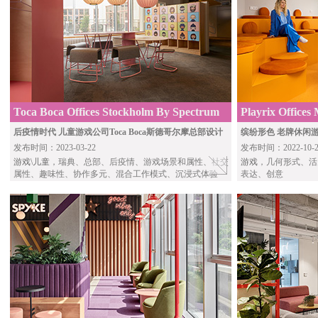
Toca Boca Offices Stockholm By Spectrum
Playrix Offices
Arkitekter
后疫情时代 儿童游戏公司Toca Boca斯德哥尔摩总部设计
缤纷形色 老牌休闲游
发布时间：2023-03-22
发布时间：2022-10-2
游戏\儿童
，瑞典、总部、后疫情、游戏场景和属性、社交
游戏
，几何形式、活
属性、趣味性、协作多元、混合工作模式、沉浸式体验
表达、创意