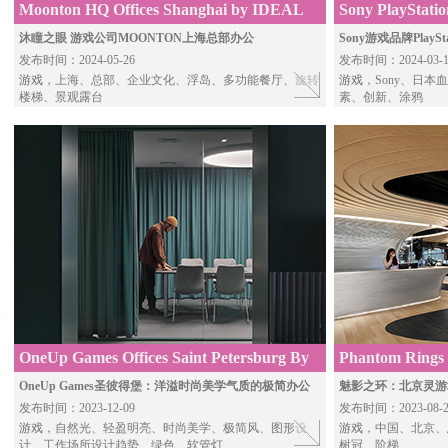
Moonton HQ Offices Shanghai by IDEAL
Sony PlayStati
Design
沐瞳之眼 游戏公司MOONTON上海总部办公
Sony游戏品牌Play
发布时间：2024-05-26
发布时间：2024-03-1
游戏
，上海、总部、企业文化、浮岛、多功能餐厅、旋转
游戏
，Sony、日
楼梯、景观露台
素、创新、涂鸦
OneUp Games Offices Saint Petersburg By
Phantom Rings
STUDIO 11
LYCS Works
OneUp Games圣彼得堡：洋溢时尚美学气质的极简办公
魅影之环：北京灵游
发布时间：2023-12-09
发布时间：2023-08-2
游戏
，自然光、轻盈明亮、时尚美学、极简风、图形设
游戏
，中国、北京、
计、工作场所设计趋势、绿色、软管灯
树冠、阶梯